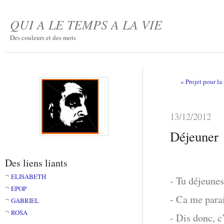
QUI A LE TEMPS A LA VIE
Des couleurs et des mots
« Projet pour l
13/12/2012
Déjeuner
Des liens liants
ELISABETH
- Tu déjeunes
EPOP
- Ca me para
GABRIEL
ROSA
- Dis donc, c