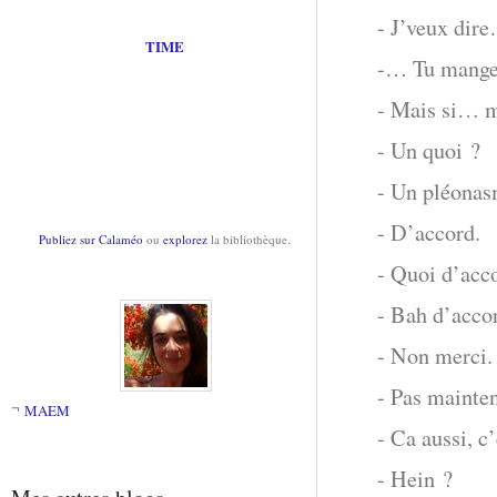
- J’veux dire
TIME
-… Tu manges
- Mais si… m
- Un quoi ?
- Un pléonas
- D’accord.
Publiez sur Calaméo
ou
explorez
la bibliothèque.
- Quoi d’acc
- Bah d’acco
- Non merci. 
- Pas mainten
MAEM
- Ca aussi, 
- Hein ?