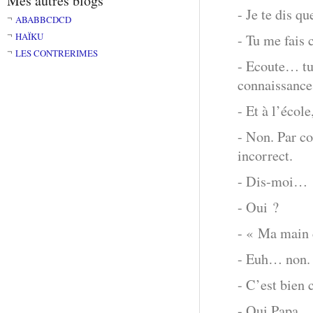
Mes autres blogs
- Je te dis q
ABABBCDCD
HAÏKU
- Tu me fais 
LES CONTRERIMES
- Ecoute… tu
connaissance
- Et à l’école
- Non. Par co
incorrect.
- Dis-moi…
- Oui ?
- « Ma main 
- Euh… non.
- C’est bien 
- Oui Papa.